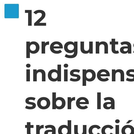
12
pregunta
indispen
sobre la
traducci