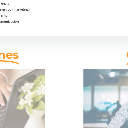
rencia
de grupo (marketing)
iento
comunicación
nes