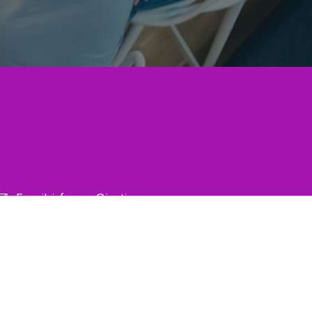
E-mail: informes@iseti.org.mx
Horario de atención: de lunes a viernes de
09:00 a 18:00 hrs