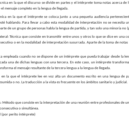
cnica en la que el discurso se divide en partes y el intérprete toma notas acerca d
e el mensaje completo en la lengua de llegada.
cnica en la que el intérprete se coloca junto a una pequeña audiencia perteneciente
esté hablando.
Para llevar a cabo esta modalidad de interpretación no se necesita u
parte de un grupo de personas habla la lengua de partida, y tan solo una minoría no (
ateral:
Técnica que consiste en transmitir entre unos y otros lo que se dice en una c
ecutiva o en la modalidad de interpretación susurrada. Aparte de la toma de notas (
ica empleada cuando no se dispone de un intérprete que pueda trabajar desde la len
cada una de dichas lenguas con una tercera. En este caso, un intérprete transforma e
nsforma el mensaje resultante de la tercera lengua a la lengua de llegada.
a en la que
el intérprete lee en voz alta un documento escrito en una lengua de par
esumida o no. La traducción a la vista es frecuente en los ámbitos sanitario y judicial.
s: Método que consiste en la interpretación de una reunión entre profesionales de un
 consecutiva o simultánea.
l (por perito intérprete)