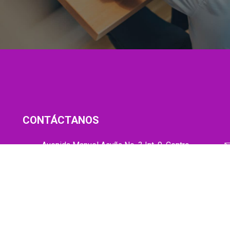
CONTÁCTANOS
Avenida Manuel Acuña No. 3 Int. 9, Centro,
Azcapotzalco, c.p. 02000, CDMX.
55 3070 7055