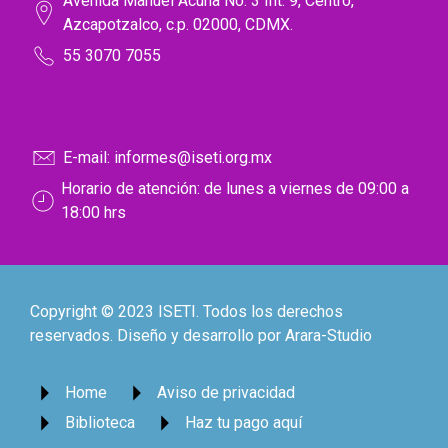
Avenida Manuel Acuña No. 3 Int. 9, Centro,
Azcapotzalco, c.p. 02000, CDMX.
55 3070 7055
E-mail: informes@iseti.org.mx
Horario de atención: de lunes a viernes de 09:00 a
18:00 hrs
Copyright © 2023 ISETI. Todos los derechos
reservados. Diseño y desarrollo por Arara-Studio
Home
Aviso de privacidad
Biblioteca
Haz tu pago aquí