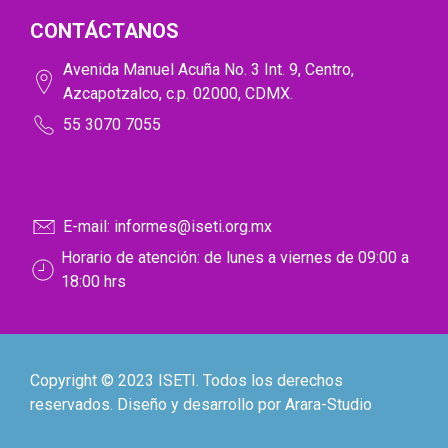
CONTÁCTANOS
Avenida Manuel Acuña No. 3 Int. 9, Centro,
Azcapotzalco, c.p. 02000, CDMX.
55 3070 7055
E-mail: informes@iseti.org.mx
Horario de atención: de lunes a viernes de 09:00 a
18:00 hrs
Copyright © 2023 ISETI. Todos los derechos
reservados. Diseño y desarrollo por Arara-Studio